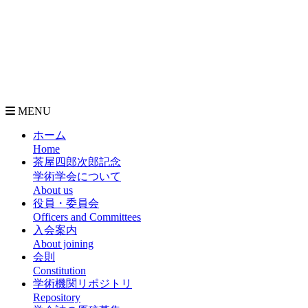
MENU
ホーム
Home
茶屋四郎次郎記念
学術学会について
About us
役員・委員会
Officers and Committees
入会案内
About joining
会則
Constitution
学術機関リポジトリ
Repository