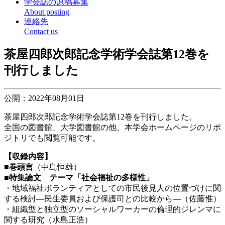
学会誌の原稿募集
About posting
連絡先
Contact us
茶屋四郎次郎記念学術学会誌第12巻を
刊行しました
公開：2022年08月01日
茶屋四郎次郎記念学術学会誌第12巻を刊行しました。
全国の図書館、大学図書館の他、本学会ホームページのリポ
ジトリでも閲覧可能です。
【収録内容】
■巻頭言
（中島恒雄）
■特集論文 テーマ「社会福祉の多様性」
・地域福祉ボランティアとしての市民後見人の位置づけに関
する検討―民生委員および保護司との比較から―（佐藤惟）
・組織型と独立型のソーシャルワーカーの倫理的ジレンマに
関する研究（水島正浩）