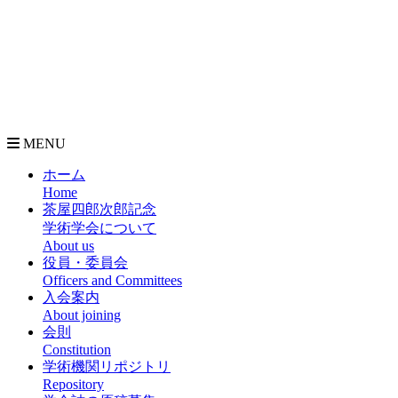
MENU
ホーム
Home
茶屋四郎次郎記念
学術学会について
About us
役員・委員会
Officers and Committees
入会案内
About joining
会則
Constitution
学術機関リポジトリ
Repository