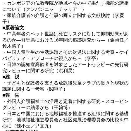
・カンボジアの仏教寺院が地域社会の中で果たす機能の諸相
について（クンパンニャーチャリアー）
・家族介護者の介護と仕事の両立に関する文献検討（李慶
子）
■原著論文
・中高年者のペット世話は死亡リスクに対して抑制効果があ
るのか―群馬県における16年間の追跡調査から―（金貞任／
鈴木路子）
・中国人留学生の生活課題とその対処法に関する考察－ケイ
パビリティ・アプローチの視点から－（李亭）
・日韓の認知症高齢者を対象としたアートセラピーの先行研
究レビューに関する研究（洪利炅）
■総 説
・子どもと保護者を支える放課後児童クラブの働きと現状の
課題に関する一考察（関容子）
■報 告
・外国人介護福祉士の活用と定着に関する研究－スコーピン
グレビューの結果から（王翰博）
・日本と中国における地域福祉を推進する組織に関する基礎
研究－地域福祉推進委員会と社区発展治理委員会の比較を中
心に（魏小玉／尹文九）