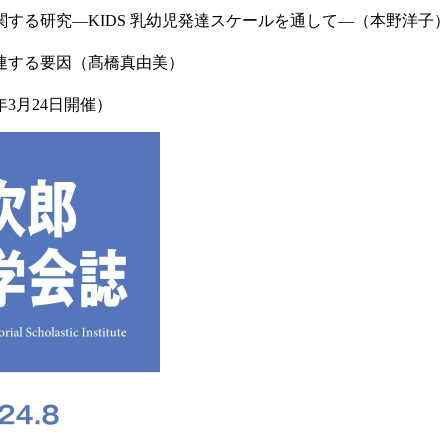
する研究―KIDS 乳幼児発達スケールを通して―（本野洋子
連する要因（髙橋真由美）
3月24日開催）