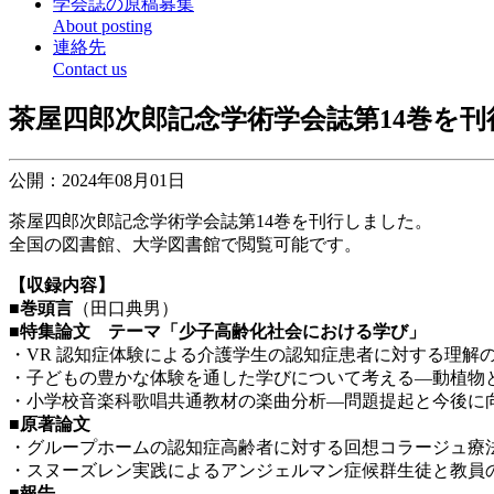
学会誌の原稿募集
About posting
連絡先
Contact us
茶屋四郎次郎記念学術学会誌第14巻を
公開：2024年08月01日
茶屋四郎次郎記念学術学会誌第14巻を刊行しました。
全国の図書館、大学図書館で閲覧可能です。
【収録内容】
■巻頭言
（田口典男）
■特集論文 テーマ「少子高齢化社会における学び」
・VR 認知症体験による介護学生の認知症患者に対する理解
・子どもの豊かな体験を通した学びについて考える―動植物
・小学校音楽科歌唱共通教材の楽曲分析―問題提起と今後に
■原著論文
・グループホームの認知症高齢者に対する回想コラージュ療
・スヌーズレン実践によるアンジェルマン症候群生徒と教員
■報告