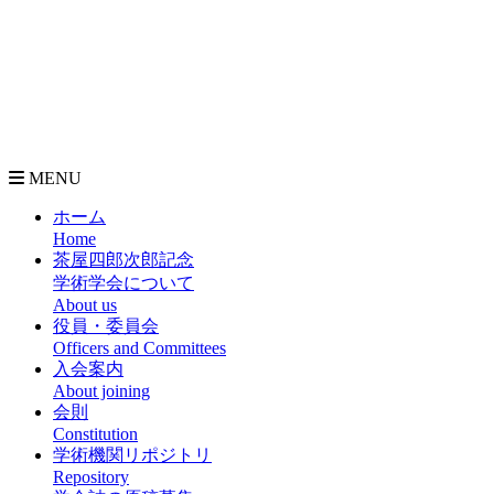
MENU
ホーム
Home
茶屋四郎次郎記念
学術学会について
About us
役員・委員会
Officers and Committees
入会案内
About joining
会則
Constitution
学術機関リポジトリ
Repository