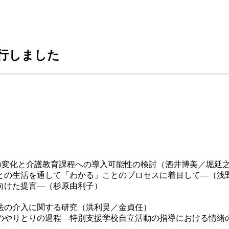
刊行しました
の変化と介護教育課程への導入可能性の検討（酒井博美／堀延
との生活を通して「わかる」ことのプロセスに着目して―（浅
向けた提言―（杉原由利子）
法の介入に関する研究（洪利炅／金貞任）
のやりとりの過程―特別支援学校自立活動の指導における情緒