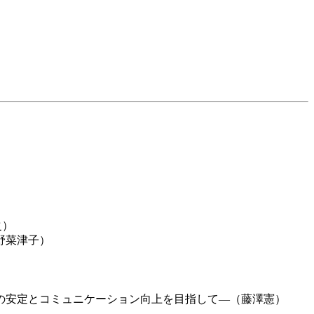
之）
野菜津子）
の安定とコミュニケーション向上を目指して―（藤澤憲）