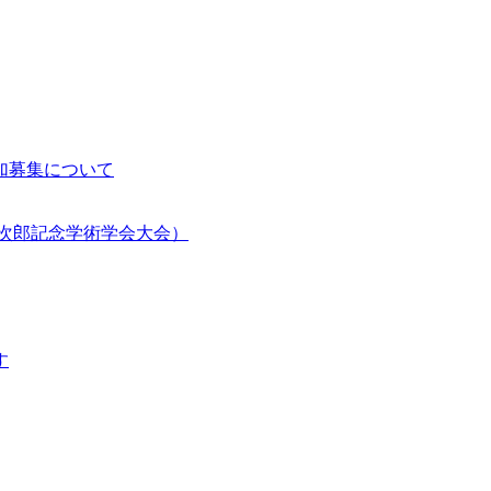
加募集について
郎次郎記念学術学会大会）
す